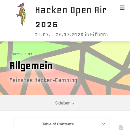
Hacken Open Air
2026
21.07. – 25.07.2026 in Gifhorn
Trace:
•
start
Allgemein
Feinstes Hacker-Camping
Sidebar
Table of Contents