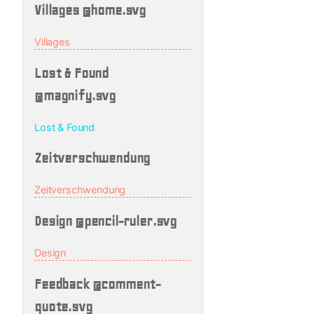
Villages @home.svg
Villages
Lost & Found
@magnify.svg
Lost & Found
Zeitverschwendung
Zeitverschwendung
Design @pencil-ruler.svg
Design
Feedback @comment-
quote.svg