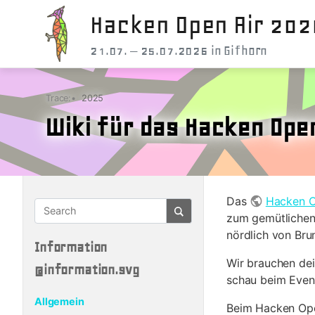
Hacken Open Air 202
21.07. – 25.07.2026 in Gifhorn
Trace:
•
2025
Wiki für das Hacken Open
Das
Hacken O
zum gemütlichen
nördlich von Bru
Information
Wir brauchen dei
@information.svg
schau beim Event
Allgemein
Beim Hacken Open