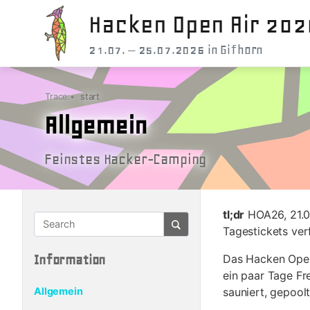
Hacken Open Air 202
21.07. – 25.07.2026 in Gifhorn
Trace:
•
start
Allgemein
Feinstes Hacker-Camping
tl;dr
HOA26, 21.07
Tagestickets ver
Das Hacken Open 
Information
ein paar Tage Fre
Allgemein
sauniert, gepoolt