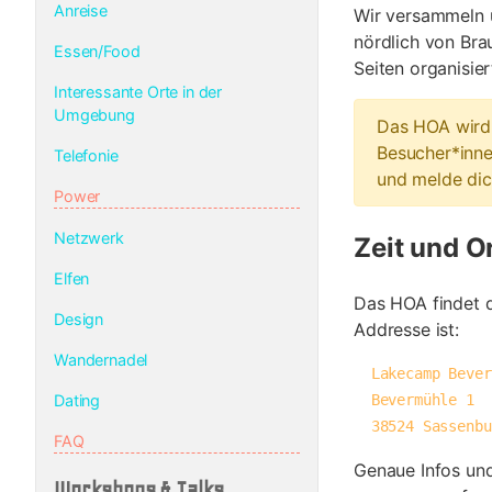
Anreise
Wir versammeln 
nördlich von Br
Essen/Food
Seiten organisie
Interessante Orte in der
Umgebung
Das HOA wird v
Besucher*inne
Telefonie
und melde dic
Power
Netzwerk
Zeit und O
Elfen
Das HOA findet d
Design
Addresse ist:
Wandernadel
  Lakecamp Beversee

Dating
  Bevermühle 1

  38524 Sassenb
FAQ
Genaue Infos und
Workshops & Talks