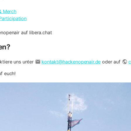
 & Merch
Participation
nopenair auf libera.chat
en?
ktiere uns unter
kontakt@hackenopenair.de
oder auf
c
uf euch!